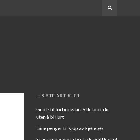
Search
SISTE ARTIKLER
Guide til forbrukslån: Slik låner du
uten å bli lurt
Låne penger til kjøp av kjøretøy
Spar penger ved å bruke kredittkortet