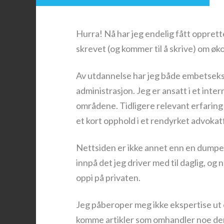
Hurra! Nå har jeg endelig fått opprett
skrevet (og kommer til å skrive) om øko
Av utdannelse har jeg både embetseks
administrasjon. Jeg er ansatt i et int
områdene. Tidligere relevant erfaring
et kort opphold i et rendyrket advokat
Nettsiden er ikke annet enn en dumpepl
innpå det jeg driver med til daglig, og n
oppi på privaten.
Jeg påberoper meg ikke ekspertise ut o
komme artikler som omhandler noe der