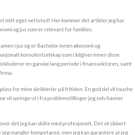
et mitt eget nettsted! Her kommer det artikler jeg har
nomi og jus som er relevant for familien.
amen i jus og er Bachelor innen økonomi og
ernasjonalt konsulentselskap som rådgiver innen disse
 inkluderer en ganske lang periode i finanssektoren, samt
firma.
ass for mine skriblerier på fritiden. En god del vil touche
oe vil springe ut i fra problemstillinger jeg selv havner
ver det jeg kan skilte med profesjonelt. Det vil sikkert
 jeg mangler kompetanse, men jeg kan garantere at jeg