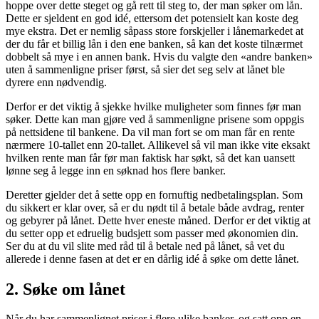
hoppe over dette steget og gå rett til steg to, der man søker om lån.
Dette er sjeldent en god idé, ettersom det potensielt kan koste deg
mye ekstra. Det er nemlig såpass store forskjeller i lånemarkedet at
der du får et billig lån i den ene banken, så kan det koste tilnærmet
dobbelt så mye i en annen bank. Hvis du valgte den «andre banken»
uten å sammenligne priser først, så sier det seg selv at lånet ble
dyrere enn nødvendig.
Derfor er det viktig å sjekke hvilke muligheter som finnes før man
søker. Dette kan man gjøre ved å sammenligne prisene som oppgis
på nettsidene til bankene. Da vil man fort se om man får en rente
nærmere 10-tallet enn 20-tallet. Allikevel så vil man ikke vite eksakt
hvilken rente man får før man faktisk har søkt, så det kan uansett
lønne seg å legge inn en søknad hos flere banker.
Deretter gjelder det å sette opp en fornuftig nedbetalingsplan. Som
du sikkert er klar over, så er du nødt til å betale både avdrag, renter
og gebyrer på lånet. Dette hver eneste måned. Derfor er det viktig at
du setter opp et edruelig budsjett som passer med økonomien din.
Ser du at du vil slite med råd til å betale ned på lånet, så vet du
allerede i denne fasen at det er en dårlig idé å søke om dette lånet.
2. Søke om lånet
Når du har sammenlignet priser i flere ulike banker, og satt opp en