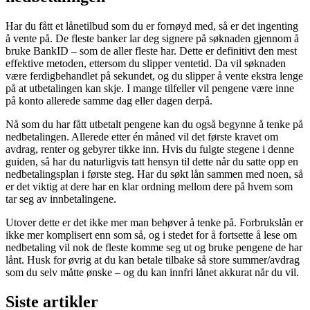
Har du fått et lånetilbud som du er fornøyd med, så er det ingenting
å vente på. De fleste banker lar deg signere på søknaden gjennom å
bruke BankID – som de aller fleste har. Dette er definitivt den mest
effektive metoden, ettersom du slipper ventetid. Da vil søknaden
være ferdigbehandlet på sekundet, og du slipper å vente ekstra lenge
på at utbetalingen kan skje. I mange tilfeller vil pengene være inne
på konto allerede samme dag eller dagen derpå.
Nå som du har fått utbetalt pengene kan du også begynne å tenke på
nedbetalingen. Allerede etter én måned vil det første kravet om
avdrag, renter og gebyrer tikke inn. Hvis du fulgte stegene i denne
guiden, så har du naturligvis tatt hensyn til dette når du satte opp en
nedbetalingsplan i første steg. Har du søkt lån sammen med noen, så
er det viktig at dere har en klar ordning mellom dere på hvem som
tar seg av innbetalingene.
Utover dette er det ikke mer man behøver å tenke på. Forbrukslån er
ikke mer komplisert enn som så, og i stedet for å fortsette å lese om
nedbetaling vil nok de fleste komme seg ut og bruke pengene de har
lånt. Husk for øvrig at du kan betale tilbake så store summer/avdrag
som du selv måtte ønske – og du kan innfri lånet akkurat når du vil.
Siste artikler