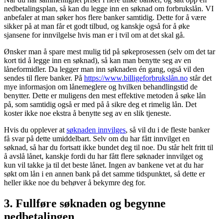
nedbetalingsplan, så kan du legge inn en søknad om forbrukslån. VI
anbefaler at man søker hos flere banker samtidig. Dette for å være
sikker på at man får et godt tilbud, og kanskje også for å øke
sjansene for innvilgelse hvis man er i tvil om at det skal gå.
Ønsker man å spare mest mulig tid på søkeprosessen (selv om det tar
kort tid å legge inn en søknad), så kan man benytte seg av en
låneformidler. Da legger man inn søknaden én gang, også vil den
sendes til flere banker. På
https://www.billigeforbrukslån.no
står det
mye informasjon om lånemeglere og hvilken behandlingstid de
benytter. Dette er muligens den mest effektive metoden å søke lån
på, som samtidig også er med på å sikre deg et rimelig lån. Det
koster ikke noe ekstra å benytte seg av en slik tjeneste.
Hvis du opplever at
søknaden innvilges
, så vil du i de fleste banker
få svar på dette umiddelbart. Selv om du har fått innvilget en
søknad, så har du fortsatt ikke bundet deg til noe. Du står helt fritt til
å avslå lånet, kanskje fordi du har fått flere søknader innvilget og
kun vil takke ja til det beste lånet. Ingen av bankene vet at du har
søkt om lån i en annen bank på det samme tidspunktet, så dette er
heller ikke noe du behøver å bekymre deg for.
3. Fullføre søknaden og begynne
nedbetalingen