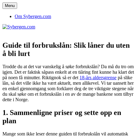
Menu
Om Sybergen.com
Search
Sybergen.com
My
WordPress
Blog
Guide til forbrukslån: Slik låner du uten
å bli lurt
Trodde du at det var vanskelig å søke forbrukslån? Da må du tro om
igjen. Det er faktisk såpass enkelt at en tiåring fint kunne ha klart det
på noen få minutter. Riktignok så er det
18-års aldersgrense
på slike
lån, så det ville ikke ha vært aktuelt, men allikevel. Vi tar uansett her
en enkel gjennomgang som forklarer deg de tre viktigste stegene når
du skal søke om et forbrukslån i en av de mange bankene som tilbyr
dette i Norge.
1. Sammenligne priser og sette opp en
plan
Mange som ikke leser denne guiden til forbrukslån vil automatisk