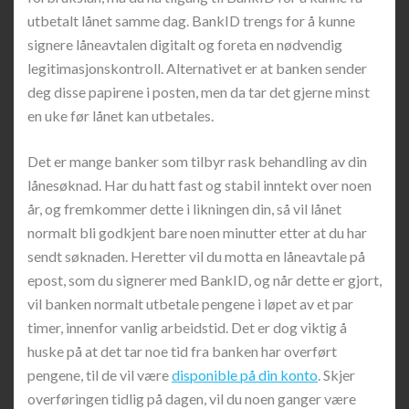
utbetalt lånet samme dag. BankID trengs for å kunne
signere låneavtalen digitalt og foreta en nødvendig
legitimasjonskontroll. Alternativet er at banken sender
deg disse papirene i posten, men da tar det gjerne minst
en uke før lånet kan utbetales.
Det er mange banker som tilbyr rask behandling av din
lånesøknad. Har du hatt fast og stabil inntekt over noen
år, og fremkommer dette i likningen din, så vil lånet
normalt bli godkjent bare noen minutter etter at du har
sendt søknaden. Heretter vil du motta en låneavtale på
epost, som du signerer med BankID, og når dette er gjort,
vil banken normalt utbetale pengene i løpet av et par
timer, innenfor vanlig arbeidstid. Det er dog viktig å
huske på at det tar noe tid fra banken har overført
pengene, til de vil være
disponible på din konto
. Skjer
overføringen tidlig på dagen, vil du noen ganger være