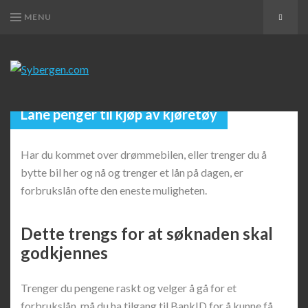
MENU
Search
SYBERGEN.COM
My
WordPress
Blog
Låne penger til kjøp av kjøretøy
Har du kommet over drømmebilen, eller trenger du å
bytte bil her og nå og trenger et lån på dagen, er
forbrukslån ofte den eneste muligheten.
Dette trengs for at søknaden skal
godkjennes
Trenger du pengene raskt og velger å gå for et
forbrukslån, må du ha tilgang til BankID for å kunne få