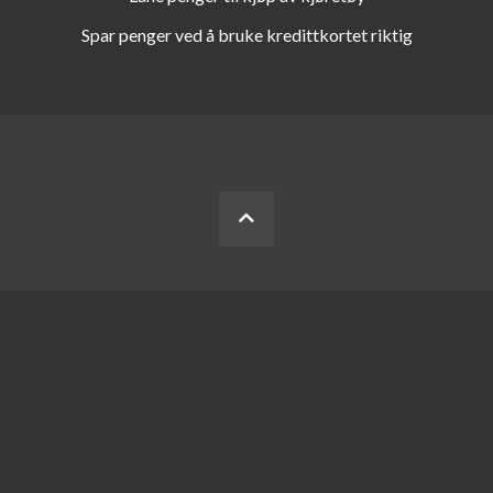
Spar penger ved å bruke kredittkortet riktig
BACK
TO
THE
TOP